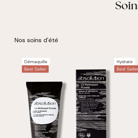
Soin
Nos soins d'été
Démaquille
Hydrate
Best Seller
Best Selle