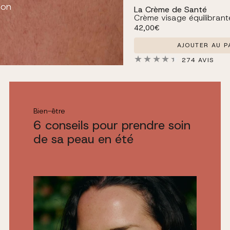
ion
La Crème de Santé
Crème visage équilibrant
Prix habituel
42,00€
AJOUTER AU P
274 AVIS
Bien-être
6 conseils pour prendre soin
de sa peau en été