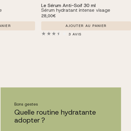
Le Sérum Anti-Soif 30 ml
e
Sérum hydratant intense visage
Prix habituel
28,00€
ANIER
AJOUTER AU PANIER
3 AVIS
Bons gestes
Quelle routine hydratante
adopter ?