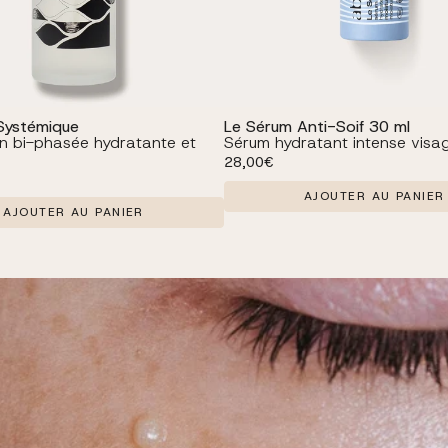
Systémique
Le Sérum Anti-Soif 30 ml
in bi-phasée hydratante et
Sérum hydratant intense visa
Prix habituel
28,00€
l
AJOUTER AU PANIER
AJOUTER AU PANIER