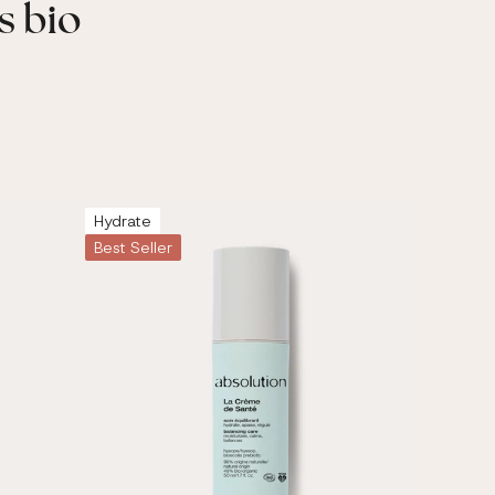
s bio
Hydrate
Best Seller