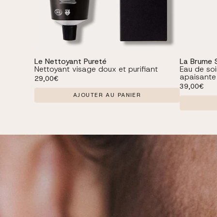
Le Nettoyant Pureté
La Brume 
Nettoyant visage doux et purifiant
Eau de so
apaisante
Prix habituel
29,00€
Prix habitue
39,00€
AJOUTER AU PANIER